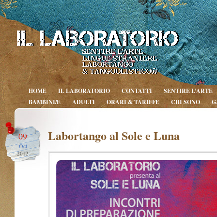
HOME
IL LABORATORIO
CONTATTI
SENTIRE L’ARTE
BAMBINI/E
ADULTI
ORARI & TARIFFE
CHI SONO
G
Labortango al Sole e Luna
09
Oct
2012