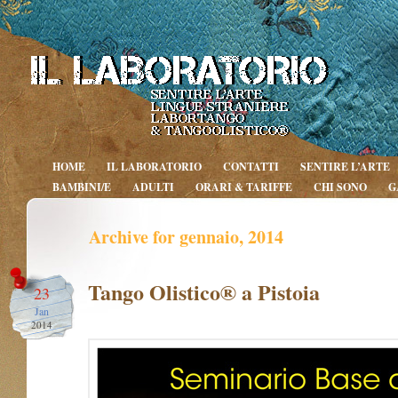
HOME
IL LABORATORIO
CONTATTI
SENTIRE L’ARTE
BAMBINI/E
ADULTI
ORARI & TARIFFE
CHI SONO
G
Archive for gennaio, 2014
Tango Olistico® a Pistoia
23
Jan
2014