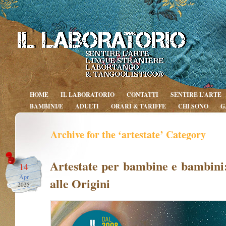
HOME
IL LABORATORIO
CONTATTI
SENTIRE L’ARTE
BAMBINI/E
ADULTI
ORARI & TARIFFE
CHI SONO
G
Archive for the ‘artestate’ Category
Artestate per bambine e bambini
14
Apr
alle Origini
2025