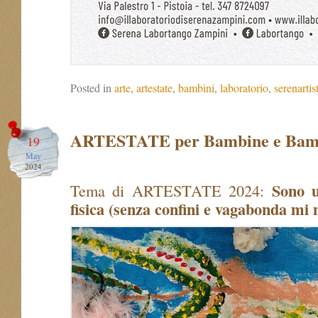
Posted in
arte
,
artestate
,
bambini
,
laboratorio
,
serenartis
ARTESTATE per Bambine e Bam
19
May
2024
Sono u
Tema di ARTESTATE 2024:
fisica (senza confini e vagabonda mi