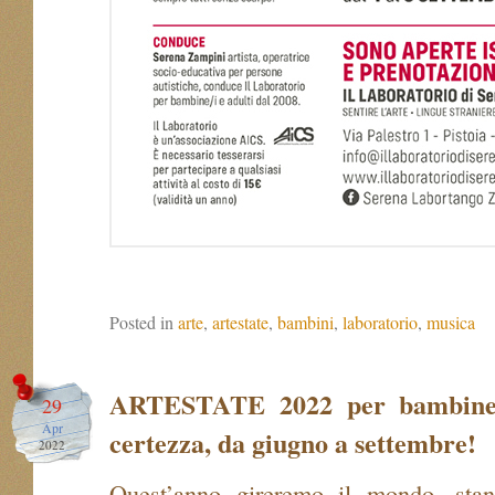
Posted in
arte
,
artestate
,
bambini
,
laboratorio
,
musica
ARTESTATE 2022 per bambine
29
Apr
certezza, da giugno a settembre!
2022
Quest’anno gireremo il mondo, stan