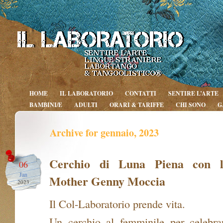
HOME
IL LABORATORIO
CONTATTI
SENTIRE L’ARTE
BAMBINI/E
ADULTI
ORARI & TARIFFE
CHI SONO
G
Archive for gennaio, 2023
Cerchio di Luna Piena con 
06
Jan
Mother Genny Moccia
2023
Il Col-Laboratorio prende vita.
Un cerchio al femminile per celebrar