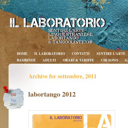
HOME
IL LABORATORIO
CONTATTI
SENTIRE L’ARTE
BAMBINI/E
ADULTI
ORARI & TARIFFE
CHI SONO
G
Archive for settembre, 2011
labortango 2012
04
Sep
2011