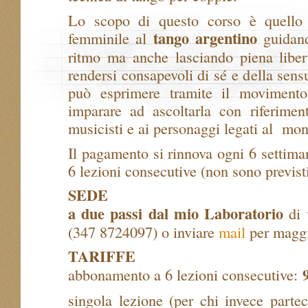
Lo scopo di questo corso è quello 
tango
argentino
femminile al
guidand
ritmo ma anche lasciando piena liber
rendersi consapevoli di sé e della sens
può esprimere tramite il movimento
imparare ad ascoltarla con riferiment
musicisti e ai personaggi legati al mo
Il pagamento si rinnova ogni 6 settim
6 lezioni consecutive (non sono previsti
SEDE
a due passi dal mio Laboratorio
di 
(347 8724097) o inviare
mail
per maggi
TARIFFE
abbonamento a 6 lezioni consecutive:
singola lezione (per chi invece parte