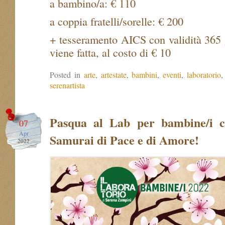
a bambino/a: € 110
a coppia fratelli/sorelle: € 200
+ tesseramento AICS con validità 365
viene fatta, al costo di € 10
Posted in
arte
,
artestate
,
bambini
,
eventi
,
laboratorio
serenartista
Pasqua al Lab per bambine/i c
07
Apr
Samurai di Pace e di Amore!
2022