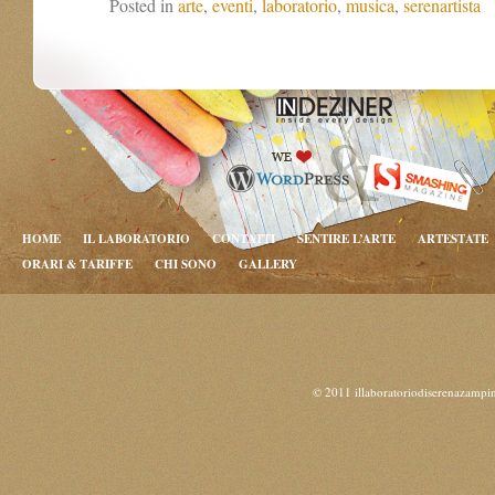
Posted in
arte
,
eventi
,
laboratorio
,
musica
,
serenartista
HOME
IL LABORATORIO
CONTATTI
SENTIRE L’ARTE
ARTESTATE
ORARI & TARIFFE
CHI SONO
GALLERY
© 2011 illaboratoriodiserenazampi