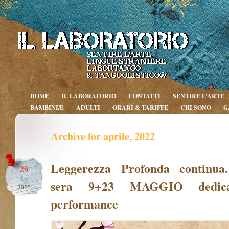
HOME
IL LABORATORIO
CONTATTI
SENTIRE L’ARTE
BAMBINI/E
ADULTI
ORARI & TARIFFE
CHI SONO
G
Archive for aprile, 2022
Leggerezza Profonda continua
29
Apr
sera 9+23 MAGGIO dedica
2022
performance