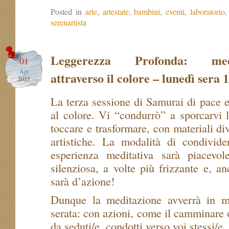
Posted in
arte
,
artestate
,
bambini
,
eventi
,
laboratorio
serenartista
Leggerezza Profonda: medi
01
Apr
attraverso il colore – lunedì sera 
2022
La terza sessione di Samurai di pace e
al colore. Vi “condurrò” a sporcarvi 
toccare e trasformare, con materiali div
artistiche. La modalità di condivide
esperienza meditativa sarà piacevo
silenziosa, a volte più frizzante e, an
sarà d’azione!
Dunque la meditazione avverrà in mo
serata: con azioni, come il camminare 
da seduti/e, condotti verso voi stessi/e,