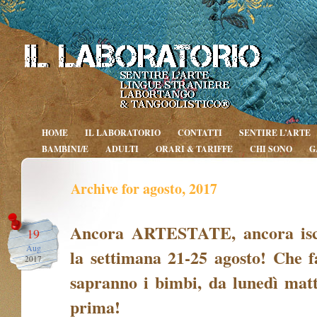
HOME
IL LABORATORIO
CONTATTI
SENTIRE L’ARTE
BAMBINI/E
ADULTI
ORARI & TARIFFE
CHI SONO
G
Archive for agosto, 2017
Ancora ARTESTATE, ancora iscr
19
Aug
la settimana 21-25 agosto! Che 
2017
sapranno i bimbi, da lunedì mat
prima!