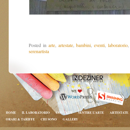
Posted in
arte
,
artestate
,
bambini
,
eventi
,
laboratorio
serenartista
HOME
IL LABORATORIO
CONTATTI
SENTIRE L’ARTE
ARTESTATE
ORARI & TARIFFE
CHI SONO
GALLERY