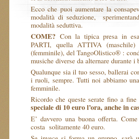
Ecco che puoi aumentare la consapevo
modalità di seduzione, sperimentan
modalità seduttiva.
COME?
Con la tipica presa in es
PARTI, quella ATTIVA (maschile)
(femminile), del TangoOlistico® : cond
musiche diverse da alternare durante i b
Qualunque sia il tuo sesso, ballerai c
i ruoli, sempre. Tutti noi abbiamo un
femminile.
Ricordo che queste serate fino a fin
speciale di 10 euro l’ora, anche in cas
E’ davvero una buona offerta. Come s
costa solitamente 40 euro.
Se invece si forma un gruppo, sarà 