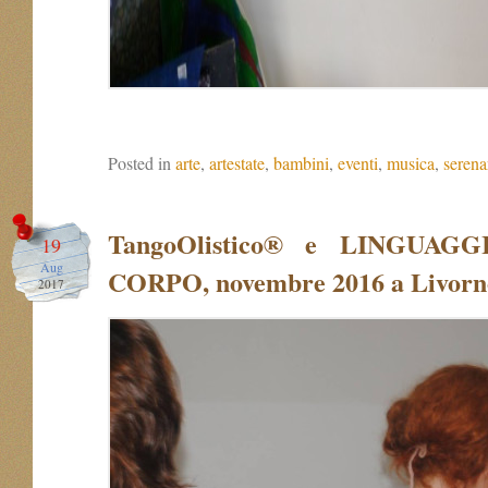
Posted in
arte
,
artestate
,
bambini
,
eventi
,
musica
,
serenar
TangoOlistico® e LINGUAG
19
Aug
CORPO, novembre 2016 a Livor
2017