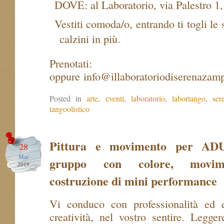
DOVE: al Laboratorio, via Palestro 1,
Vestiti comoda/o, entrando ti togli le
calzini in più.
Prenotati: 347
oppure info@illaboratoriodiserenazam
Posted in
arte
,
eventi
,
laboratorio
,
labortango
,
ser
tangoolistico
Pittura e movimento per AD
28
Mar
gruppo con colore, movi
2019
costruzione di mini performance
Vi conduco con professionalità ed e
creatività, nel vostro sentire. Legge