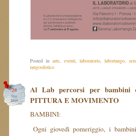
Posted in
arte
,
eventi
,
laboratorio
,
labortango
,
ser
tangoolistico
Al Lab percorsi per bambini e
28
Mar
PITTURA E MOVIMENTO
2019
BAMBINI:
Ogni giovedì pomeriggio, i bambin