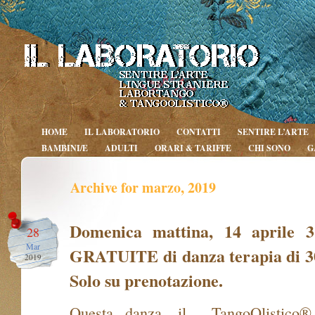
HOME
IL LABORATORIO
CONTATTI
SENTIRE L’ARTE
BAMBINI/E
ADULTI
ORARI & TARIFFE
CHI SONO
G
Archive for marzo, 2019
Domenica mattina, 14 aprile 3 
28
Mar
GRATUITE di danza terapia di 3
2019
Solo su prenotazione.
Questa danza, il TangoOlistico® 