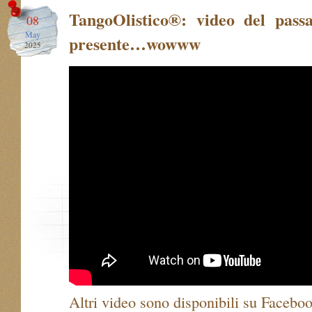
TangoOlistico®: video del pass
08
May
presente…wowww
2025
Altri video sono disponibili su Facebo