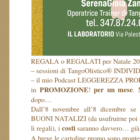
REGALA o REGALATI per Natale 20
– sessioni di TangoOlistico® INDI
– il mio Podcast LEGGEREZZA P
PROMOZIONE
per un mese
in
!
. 
dopo…
Dall’8 novembre all’8 dicembre se
BUONI NATALIZI (da usufruirne poi qu
costi
li regali), i
saranno davvero… già d
A breve le cartoline promo sono pronte