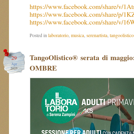
https://www.facebook.com/share/v/1A
https://www.facebook.com/share/p/1K
https://www.facebook.com/share/v/1
Posted in
laboratorio
,
musica
,
serenartista
,
tangoolistico
TangoOlistico® serata di maggi
29
Apr
OMBRE
2025