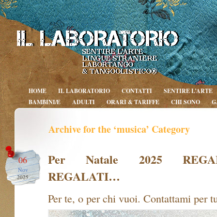
HOME
IL LABORATORIO
CONTATTI
SENTIRE L’ARTE
BAMBINI/E
ADULTI
ORARI & TARIFFE
CHI SONO
G
Archive for the ‘musica’ Category
Per Natale 2025 REG
06
Nov
REGALATI…
2025
Per te, o per chi vuoi. Contattami per tu