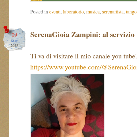
Posted in
eventi
,
laboratorio
,
musica
,
serenartista
,
tango
SerenaGioia Zampini: al servizio
09
May
2025
Ti va di visitare il mio canale you tube
https://www.youtube.com/@SerenaGio