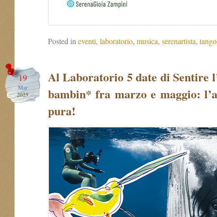
Posted in
eventi
,
laboratorio
,
musica
,
serenartista
,
tango
Al Laboratorio 5 date di Sentire l
19
Mar
bambin* fra marzo e maggio: l’
2025
pura!