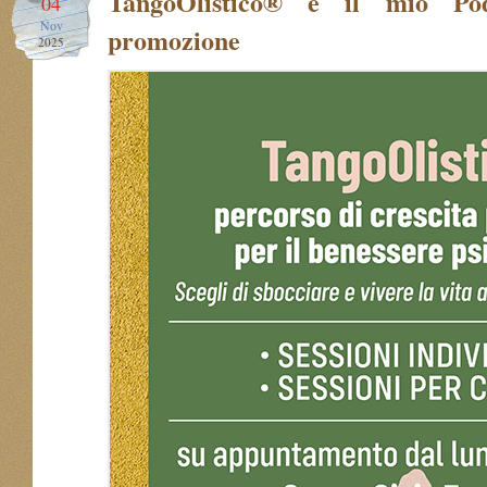
TangoOlistico® e il mio Po
04
Nov
promozione
2025