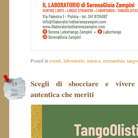
Posted in
eventi
,
laboratorio
,
musica
,
serenartista
,
tango
Scegli di sbocciare e vivere
15
May
autentica che meriti
2025