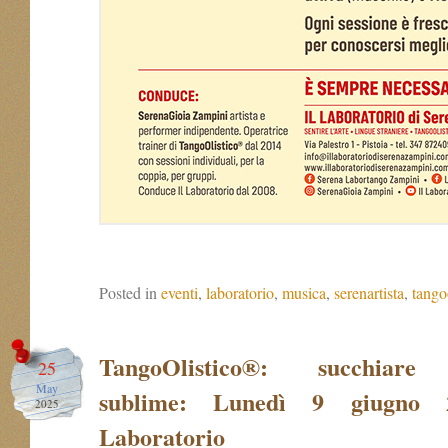
Posted in
eventi
,
laboratorio
,
musica
,
serenartista
,
tango
TangoOlistico®: succhiare 
25
May
sublime: Lunedì 9 giugno 
2025
Laboratorio