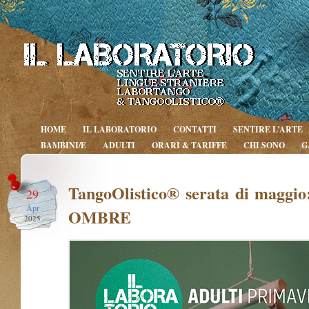
HOME
IL LABORATORIO
CONTATTI
SENTIRE L’ARTE
BAMBINI/E
ADULTI
ORARI & TARIFFE
CHI SONO
G
TangoOlistico® serata di maggi
29
Apr
OMBRE
2025