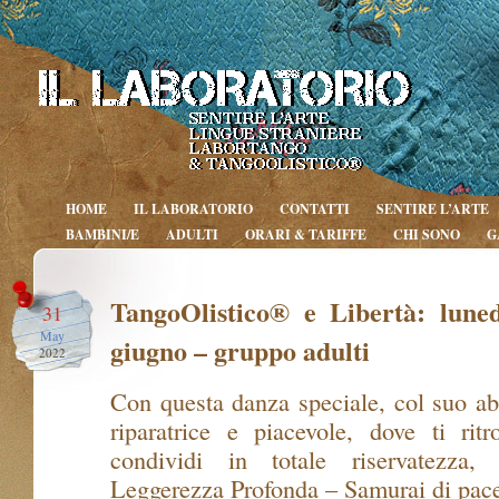
HOME
IL LABORATORIO
CONTATTI
SENTIRE L’ARTE
BAMBINI/E
ADULTI
ORARI & TARIFFE
CHI SONO
G
TangoOlistico® e Libertà: lune
31
May
giugno – gruppo adulti
2022
Con questa danza speciale, col suo ab
riparatrice e piacevole, dove ti rit
condividi in totale riservatezza,
Leggerezza Profonda – Samurai di pace