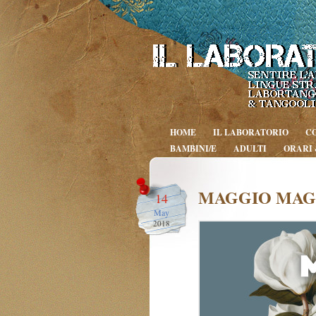
HOME
IL LABORATORIO
C
BAMBINI/E
ADULTI
ORARI 
MAGGIO MAG
14
May
2018