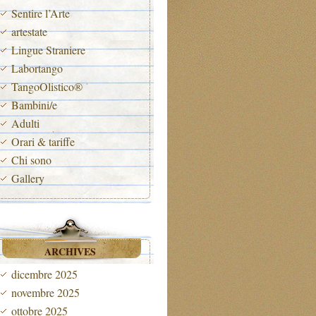
Sentire l’Arte
artestate
Lingue Straniere
Labortango
TangoOlistico®
Bambini/e
Adulti
Orari & tariffe
Chi sono
Gallery
ARCHIVES
dicembre 2025
novembre 2025
ottobre 2025