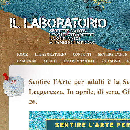
HOME
IL LABORATORIO
CONTATTI
SENTIRE L’ARTE
BAMBINI/E
ADULTI
ORARI & TARIFFE
CHI SONO
G
Sentire l’Arte per adulti è la Sci
30
Mar
Leggerezza. In aprile, di sera. Gi
2018
26.