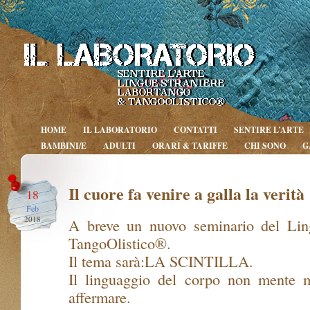
HOME
IL LABORATORIO
CONTATTI
SENTIRE L’ARTE
BAMBINI/E
ADULTI
ORARI & TARIFFE
CHI SONO
G
Il cuore fa venire a galla la verità
18
Feb
2018
A breve un nuovo seminario del Lin
TangoOlistico®.
Il tema sarà:LA SCINTILLA.
Il linguaggio del corpo non mente ma
affermare.