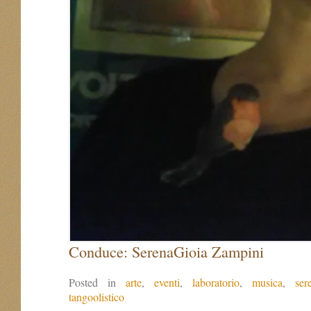
Conduce: SerenaGioia Zampini
Posted in
arte
,
eventi
,
laboratorio
,
musica
,
ser
tangoolistico