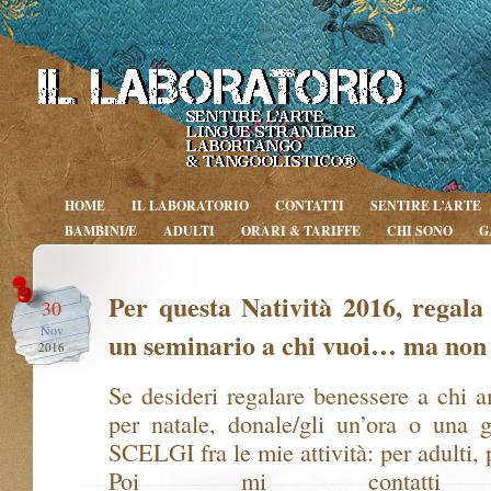
HOME
IL LABORATORIO
CONTATTI
SENTIRE L’ARTE
BAMBINI/E
ADULTI
ORARI & TARIFFE
CHI SONO
G
Per questa Natività 2016, regala
30
Nov
un seminario a chi vuoi… ma non 
2016
Se desideri regalare benessere a chi a
per natale, donale/gli un’ora o una g
SCELGI fra le mie attività: per adulti
Poi mi contatti