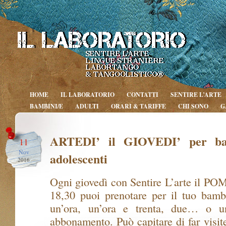
HOME
IL LABORATORIO
CONTATTI
SENTIRE L’ARTE
BAMBINI/E
ADULTI
ORARI & TARIFFE
CHI SONO
G
ARTEDI’ il GIOVEDI’ per ba
11
Nov
adolescenti
2016
Ogni giovedì con Sentire L’arte il P
18,30 puoi prenotare per il tuo bamb
un’ora, un’ora e trenta, due… o un
abbonamento. Può capitare di far visit